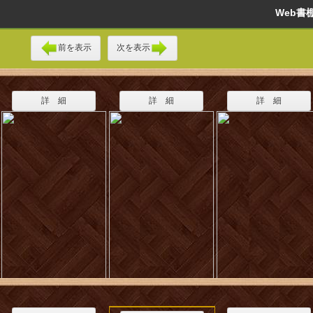
Web
前を表示
次を表示
詳 細
詳 細
詳 細