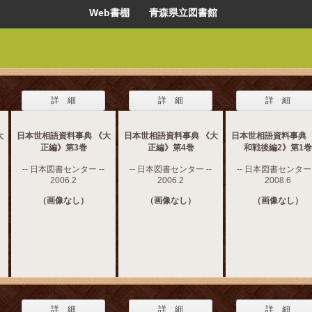
Web書棚 青森県立図書館
詳 細
詳 細
詳 細
大
日本世相語資料事典 《大
日本世相語資料事典 《大
日本世相語資料事典 
正編》第3巻
正編》第4巻
和戦後編2》第1巻
-- 日本図書センター --
-- 日本図書センター --
-- 日本図書センター 
2006.2
2006.2
2008.6
（画像なし）
（画像なし）
（画像なし）
詳 細
詳 細
詳 細