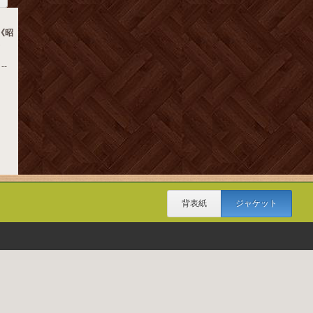
《昭
--
背表紙
ジャケット