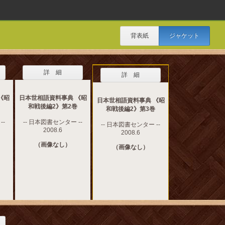
背表紙
ジャケット
詳 細
詳 細
《昭
日本世相語資料事典 《昭
日本世相語資料事典 《昭
和戦後編2》第2巻
和戦後編2》第3巻
--
-- 日本図書センター --
-- 日本図書センター --
2008.6
2008.6
（画像なし）
（画像なし）