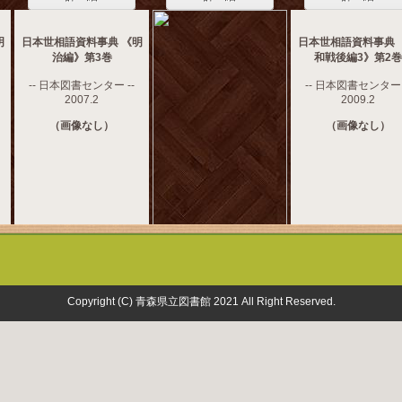
明
日本世相語資料事典 《明
日本世相語資料事典 
治編》第3巻
和戦後編3》第2巻
-- 日本図書センター --
-- 日本図書センター 
2007.2
2009.2
（画像なし）
（画像なし）
Copyright (C) 青森県立図書館 2021 All Right Reserved.