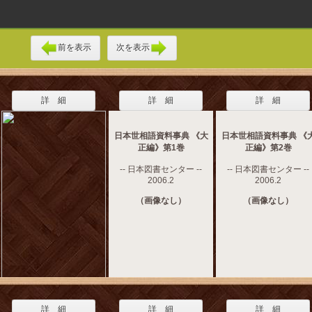
前を表示
次を表示
詳 細
詳 細
詳 細
日本世相語資料事典 《大
日本世相語資料事典 《
正編》第1巻
正編》第2巻
-- 日本図書センター --
-- 日本図書センター --
2006.2
2006.2
（画像なし）
（画像なし）
詳 細
詳 細
詳 細