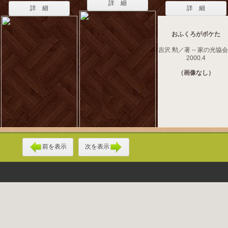
詳 細
詳 細
詳 細
おふくろがボケた
吉沢 勲／著 -- 家の光協会 
2000.4
（画像なし）
前を表示
次を表示