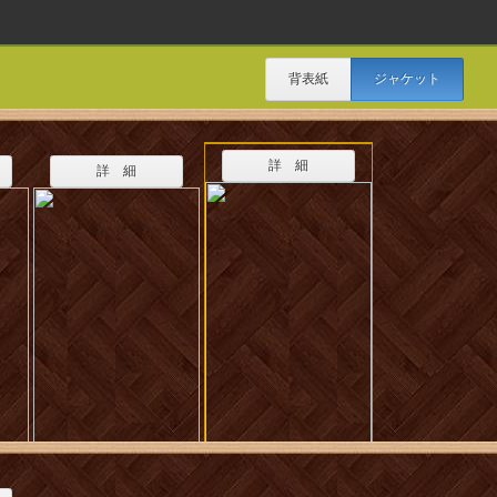
背表紙
ジャケット
詳 細
詳 細