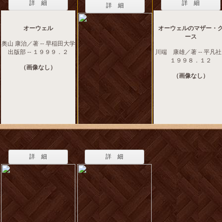
詳 細
詳 細
詳 細
オーウェル
オーウェルのマザー・
ース
奥山 康治／著 -- 早稲田大学
出版部 -- １９９９．２
川端 康雄／著 -- 平凡社 
１９９８．１２
（画像なし）
（画像なし）
詳 細
詳 細