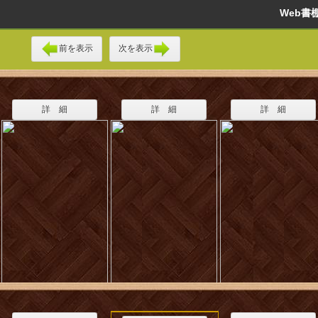
Web
前を表示
次を表示
詳 細
詳 細
詳 細