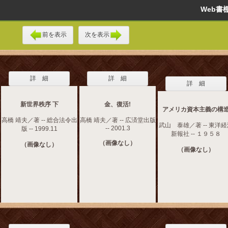
Web
前を表示
次を表示
詳 細
詳 細
詳 細
新世界秩序 下
金、復活!
アメリカ資本主義の構
高橋 靖夫／著 -- 総合法令出
高橋 靖夫／著 -- 広済堂出版
武山 泰雄／著 -- 東洋
-- 2001.3
版 -- 1999.11
新報社 -- １９５８
（画像なし）
（画像なし）
（画像なし）