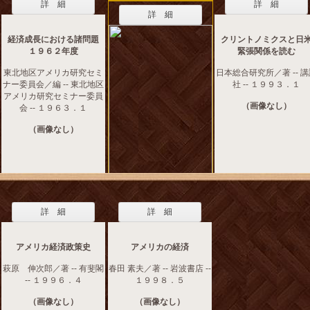
詳 細
詳 細
詳 細
経済成長における諸問題
クリントノミクスと日
１９６２年度
緊張関係を読む
東北地区アメリカ研究セミ
日本総合研究所／著 -- 
ナー委員会／編 -- 東北地区
社 -- １９９３．１
アメリカ研究セミナー委員
（画像なし）
会 -- １９６３．１
（画像なし）
詳 細
詳 細
アメリカ経済政策史
アメリカの経済
萩原 伸次郎／著 -- 有斐閣
春田 素夫／著 -- 岩波書店 --
-- １９９６．４
１９９８．５
（画像なし）
（画像なし）