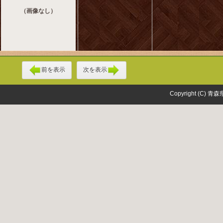
（画像なし）
前を表示
次を表示
Copyright (C) 青森