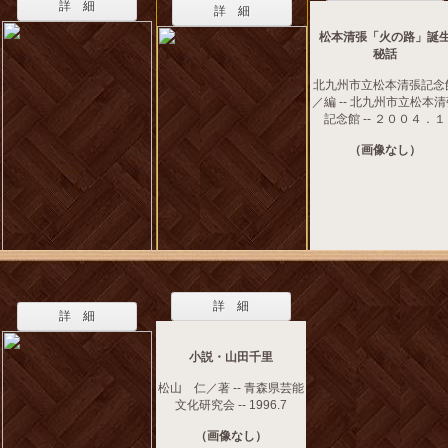
詳 細
詳 細
松本清張「火の路」誕
秘話
北九州市立松本清張記念
／編 -- 北九州市立松本
記念館 -- ２００４．１
（画像なし）
詳 細
詳 細
小説・山田千里
松山 仁／著 -- 青森県芸能
文化研究会 -- 1996.7
（画像なし）