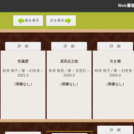
Web
前を表示
次を表示
詳 細
詳 細
詳 細
性遍歴
原田左之助
引き潮
松本 侑子／著 -- 幻冬舎 --
松本 攸吾／著 -- 文芸社 --
松本 侑子／著 -- 幻冬舎 -
2001.5
2004.3
2004.9
（画像なし）
（画像なし）
（画像なし）
詳 細