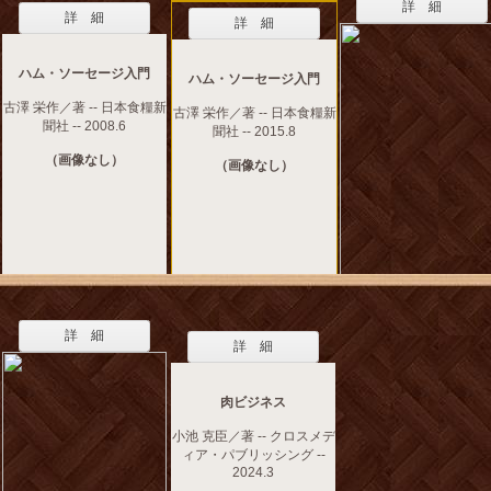
詳 細
詳 細
詳 細
ハム・ソーセージ入門
ハム・ソーセージ入門
古澤 栄作／著 -- 日本食糧新
古澤 栄作／著 -- 日本食糧新
聞社 -- 2008.6
聞社 -- 2015.8
（画像なし）
（画像なし）
詳 細
詳 細
肉ビジネス
小池 克臣／著 -- クロスメデ
ィア・パブリッシング --
2024.3