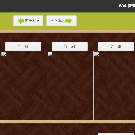
Web
前を表示
次を表示
詳 細
詳 細
詳 細