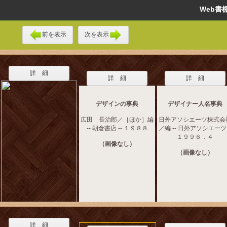
Web
前を表示
次を表示
詳 細
詳 細
詳 細
デザインの事典
デザイナー人名事典
広田 長治郎／［ほか］編
日外アソシエーツ株式会
-- 朝倉書店 -- １９８８
／編 -- 日外アソシエーツ 
１９９６．４
（画像なし）
（画像なし）
詳 細