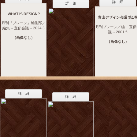
詳 細
詳 細
WHAT IS DESIGN?
青山デザイン会議 第1
月刊『ブレーン』編集部／
月刊ブレーン／編 -- 宣
編集 -- 宣伝会議 -- 2024.3
議 -- 2001.5
（画像なし）
（画像なし）
詳 細
詳 細