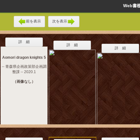
Web
前を表示
次を表示
詳 細
詳 細
詳 細
Aomori dragon knights 5
-- 青森県企画政策部企画調
整課 -- 2020.1
（画像なし）