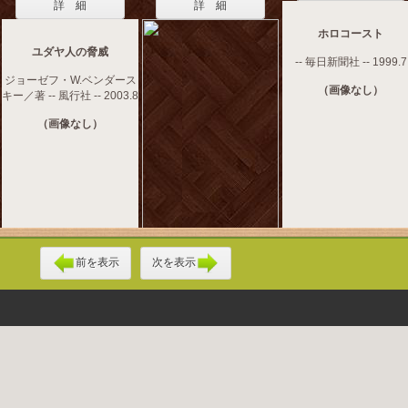
詳 細
詳 細
ホロコースト
ユダヤ人の脅威
-- 毎日新聞社 -- 1999.7
ジョーゼフ・W.ベンダース
（画像なし）
キー／著 -- 風行社 -- 2003.8
（画像なし）
前を表示
次を表示