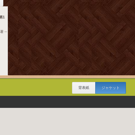
第1
 --
3
背表紙
ジャケット