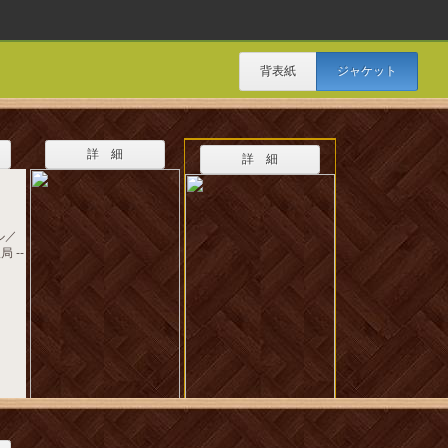
背表紙
ジャケット
詳 細
詳 細
ル／
 --