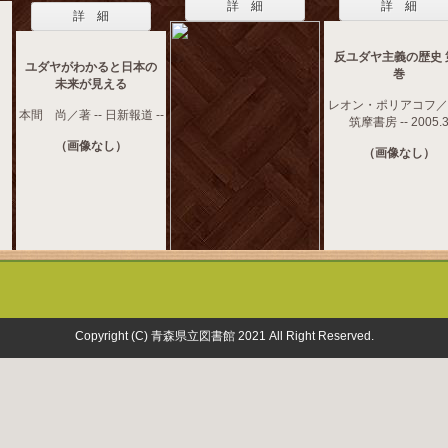
詳 細
詳 細
詳 細
反ユダヤ主義の歴史 
ユダヤがわかると日本の
巻
未来が見える
レオン・ポリアコフ／著
本間 尚／著 -- 日新報道 --
筑摩書房 -- 2005.
（画像なし）
（画像なし）
Copyright (C) 青森県立図書館 2021 All Right Reserved.