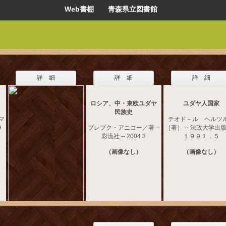
Web書棚 青森県立図書館
詳 細
詳 細
詳 細
ロシア、中・東欧ユダヤ
ユダヤ人国家
民族史
マ
テオド－ル ヘルツ
９
プレプク・アニコー／著 --
［著］ -- 法政大学出版局
彩流社 -- 2004.3
１９９１．５
（画像なし）
（画像なし）