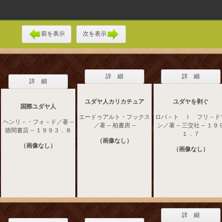
前を表示
次を表示
詳 細
詳 細
詳 細
ユダヤ人カリカチュア
ユダヤを剥ぐ
国際ユダヤ人
エードゥアルト・フックス
ロバ－ト Ｉ フリ－ド
ヘンリ－・フォ－ド／著 --
／著 -- 柏書房 --
ン／著 -- 三交社 -- １９
徳間書店 -- １９９３．８
１．７
（画像なし）
（画像なし）
（画像なし）
詳 細