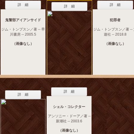
詳 細
詳 細
詳 細
鬼警部アイアンサイド
犯罪者
ジム・トンプスン／著 -- 早
ジム・トンプスン／著 --
川書房 -- 2005.5
遊社 -- 2018.8
（画像なし）
（画像なし）
詳 細
詳 細
シェル・コレクター
アンソニー・ドーア／著 --
新潮社 -- 2003.6
（画像なし）