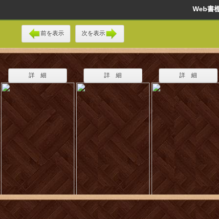
Web
前を表示
次を表示
詳 細
詳 細
詳 細