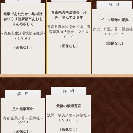
詳 細
青森県真向法協会 歩
健康であたたかい地域社
み、歩んで２５年
会づくり健康都市あおも
ビ－ル酵母の驚異
りをめざして
青森県真向法協会／編 -- 青
赤沢 好温／著 -- 講談社 
森県真向法協会 -- ２００
-- 青森市生活環境部保健課 -
１９８３．９
０．９
- １９９１
（画像なし）
（画像なし）
（画像なし）
詳 細
詳 細
最後の禁煙宣言
足の健康革命
浅野 牧茂／著 -- 講談社 --
浅妻 正美／著 -- 風媒社 --
１９８０．６
1999.6
（画像なし）
（画像なし）