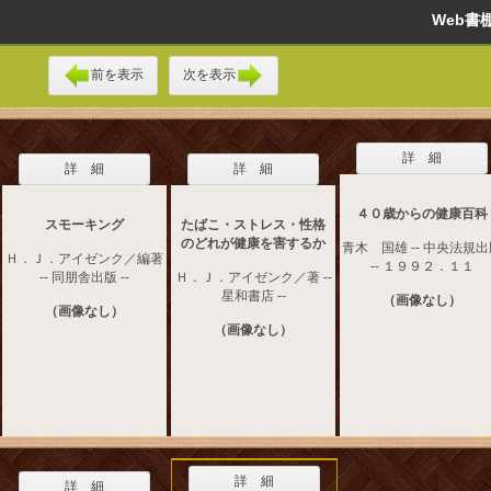
Web
前を表示
次を表示
詳 細
詳 細
詳 細
４０歳からの健康百科
スモーキング
たばこ・ストレス・性格
のどれが健康を害するか
青木 国雄 -- 中央法規
Ｈ．Ｊ．アイゼンク／編著
-- １９９２．１１
-- 同朋舎出版 --
Ｈ．Ｊ．アイゼンク／著 --
星和書店 --
（画像なし）
（画像なし）
（画像なし）
詳 細
詳 細