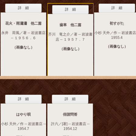
詳 細
詳 細
詳 細
花火・雨瀟瀟 他二篇
初すがた
歯車 他二篇
永井 荷風／著 -- 岩波書店
小杉 天外／作 -- 岩波書店 
芥川 竜之介／著 -- 岩波書
1955.4
-- １９５６．６
店 -- １９５７．７
（画像なし）
（画像なし）
（画像なし）
詳 細
詳 細
はやり唄
俳諧問答
小杉 天外／作 -- 岩波書店 --
許六／[著] -- 岩波書店 --
1954.7
1954.12