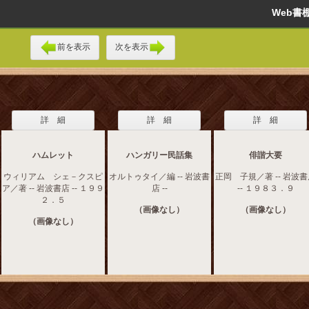
Web
前を表示
次を表示
詳 細
詳 細
詳 細
ハムレット
ハンガリー民話集
俳諧大要
ウィリアム シェ－クスピ
オルトゥタイ／編 -- 岩波書
正岡 子規／著 -- 岩波
ア／著 -- 岩波書店 -- １９９
店 --
-- １９８３．９
２．５
（画像なし）
（画像なし）
（画像なし）