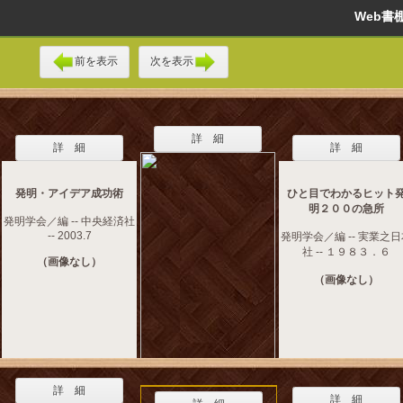
Web
前を表示
次を表示
詳 細
詳 細
詳 細
発明・アイデア成功術
ひと目でわかるヒット
明２００の急所
発明学会／編 -- 中央経済社
-- 2003.7
発明学会／編 -- 実業之
社 -- １９８３．６
（画像なし）
（画像なし）
詳 細
詳 細