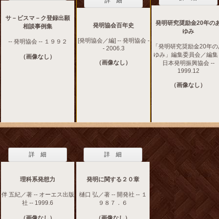
詳 細
サ－ビスマ－ク登録出願
発明研究奨励金20年の
発明協会百年史
相談事例集
ゆみ
[発明協会／編] -- 発明協会 -
-- 発明協会 -- １９９２
「発明研究奨励金20年の
- 2006.3
ゆみ」編集委員会／編集 -
（画像なし）
（画像なし）
日本発明振興協会 --
1999.12
（画像なし）
詳 細
詳 細
理科系発想力
発明に関する２０章
伴 五紀／著 -- オーエス出版
樋口 弘／著 -- 開発社 -- １
社 -- 1999.6
９８７．６
（画像なし）
（画像なし）