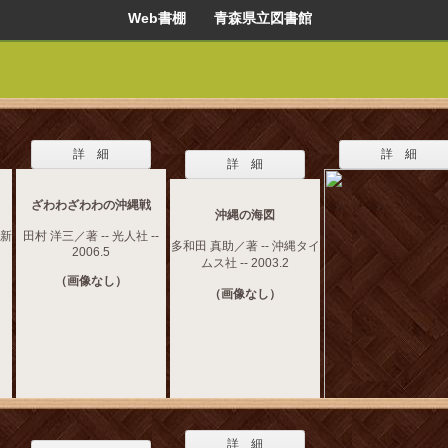
Web書棚 青森県立図書館
詳 細
詳 細
詳 細
ざわわざわわの沖縄戦
沖縄の海図
論新
田村 洋三／著 -- 光人社 --
多和田 真助／著 -- 沖縄タイ
2006.5
ムス社 -- 2003.2
（画像なし）
（画像なし）
詳 細