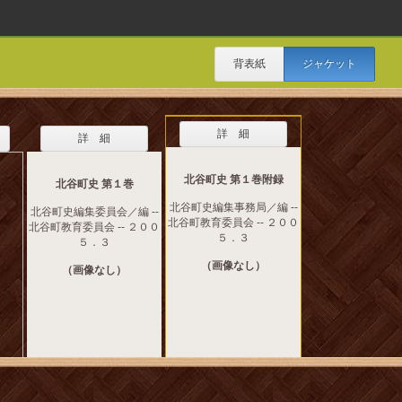
背表紙
ジャケット
詳 細
詳 細
北谷町史 第１巻附録
北谷町史 第１巻
北谷町史編集事務局／編 --
北谷町史編集委員会／編 --
北谷町教育委員会 -- ２００
北谷町教育委員会 -- ２００
５．３
５．３
（画像なし）
（画像なし）