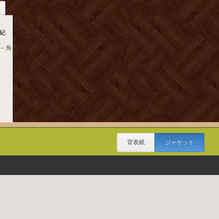
紀
- 角
背表紙
ジャケット