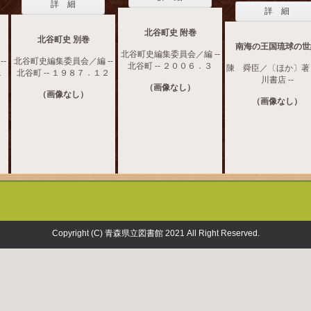
詳 細
詳 細
北谷町史 附巻
北谷町史 別巻
南海の王国琉球の世
北谷町史編集委員会／編 --
-
北谷町史編集委員会／編 --
北谷町 -- ２００６．３
陳 舜臣／〔ほか〕著 -
１
北谷町 -- １９８７．１２
川書店 --
（画像なし）
（画像なし）
（画像なし）
Copyright (C) 青森県立図書館 2021 All Right Reserved.