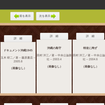
前を表示
次を表示
詳 細
詳 細
詳 細
沖縄の島守
特攻に殉ず
ドキュメント沖縄1945
田村 洋三／著 -- 中央公論新
田村 洋三／著 -- 中央公
玉木 研二／著 -- 藤原書店 --
社 -- 2003.4
社 -- 2004.6
2005.8
（画像なし）
（画像なし）
（画像なし）