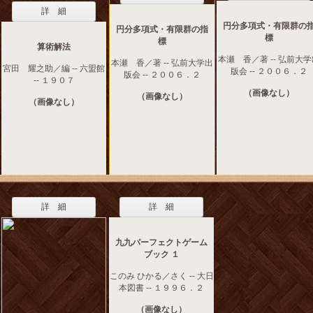
詳 細
円分多項式・有限群の
円分多項式・有限群の指
標
標
算術解法
本瀬 香／著 -- 弘前大
本瀬 香／著 -- 弘前大学出
宮田 耀之助／編 -- 六盟館
版会 -- ２００６．２
版会 -- ２００６．２
-- １９０７
（画像なし）
（画像なし）
（画像なし）
詳 細
詳 細
九九パーフェクトゲーム
ブック １
このみ ひかる／さく -- 大日
本図書 -- １９９６．２
（画像なし）