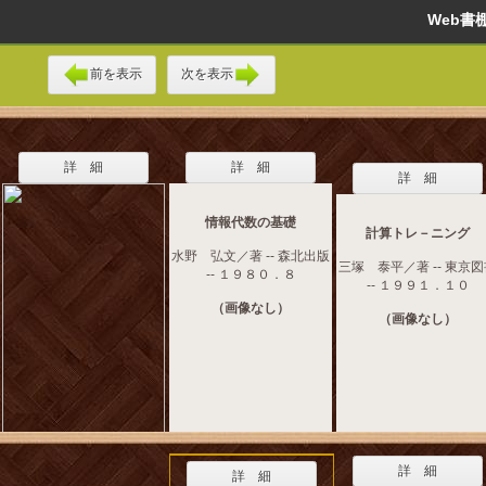
Web
前を表示
次を表示
詳 細
詳 細
詳 細
情報代数の基礎
計算トレ－ニング
水野 弘文／著 -- 森北出版
三塚 泰平／著 -- 東京
-- １９８０．８
-- １９９１．１０
（画像なし）
（画像なし）
詳 細
詳 細