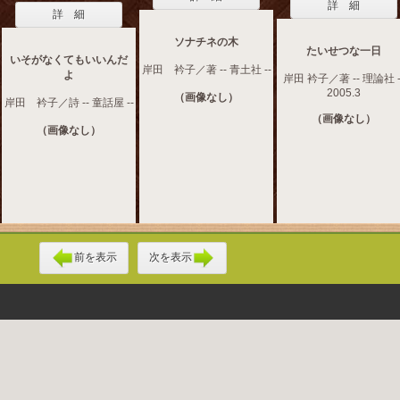
詳 細
詳 細
ソナチネの木
たいせつな一日
いそがなくてもいいんだ
岸田 衿子／著 -- 青土社 --
よ
岸田 衿子／著 -- 理論社 -
2005.3
（画像なし）
岸田 衿子／詩 -- 童話屋 --
（画像なし）
（画像なし）
前を表示
次を表示