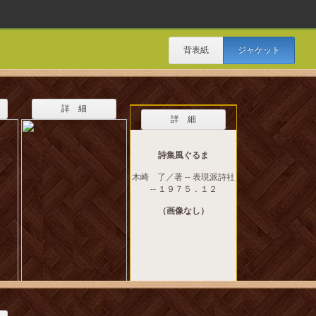
背表紙
ジャケット
詳 細
詳 細
詩集風ぐるま
木崎 了／著 -- 表現派詩社
-- １９７５．１２
（画像なし）