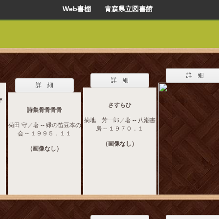
Web書棚 青森県立図書館
詳 細
詳 細
詳 細
年
さすらひ
詩集骨骨骨骨
菊地 芳一郎／著 -- 八潮書
菊田 守／著 -- 緑の笛豆本の
房 -- １９７０．１
会 -- １９９５．１１
（画像なし）
（画像なし）