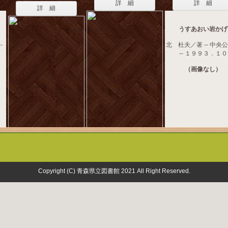
詳 細
詳 細
詳 細
うすあおい岩かげ
-
北 杜夫／著 -- 中央
-- １９９３．１０
（画像なし）
Copyright (C) 青森県立図書館 2021 All Right Reserved.