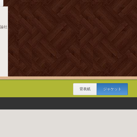
公論社
背表紙
ジャケット