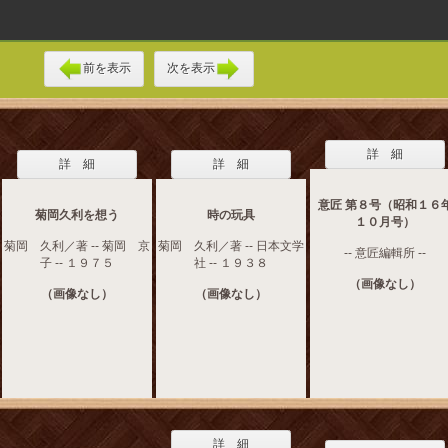
前を表示
次を表示
詳 細
詳 細
詳 細
意匠 第８号（昭和１６
菊岡久利を想う
時の玩具
１０月号）
菊岡 久利／著 -- 菊岡 京
菊岡 久利／著 -- 日本文学
-- 意匠編輯所 --
子 -- １９７５
社 -- １９３８
（画像なし）
（画像なし）
（画像なし）
詳 細