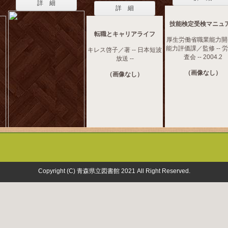
詳 細
詳 細
技能検定受検マニュ
転職とキャリアライフ
厚生労働省職業能力開
能力評価課／監修 -- 
キレス啓子／著 -- 日本短波
査会 -- 2004.2
放送 --
（画像なし）
（画像なし）
Copyright (C) 青森県立図書館 2021 All Right Reserved.