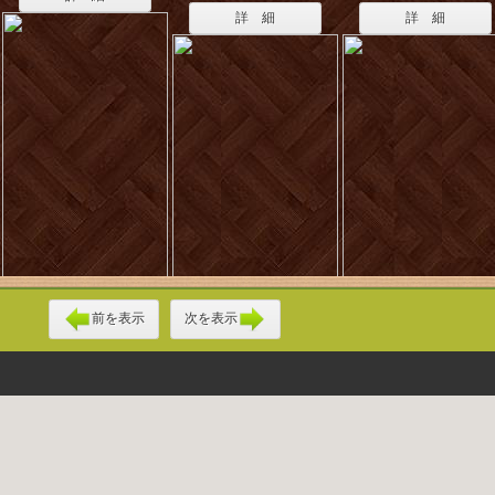
詳 細
詳 細
前を表示
次を表示