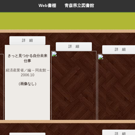
Web書棚 青森県立図書館
詳 細
詳 細
詳 細
きっと見つかる自分未来
仕事
経済産業省／編 -- 同友館 --
2006.10
（画像なし）
詳 細