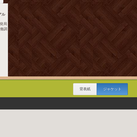
アル
発局
労働調
背表紙
ジャケット