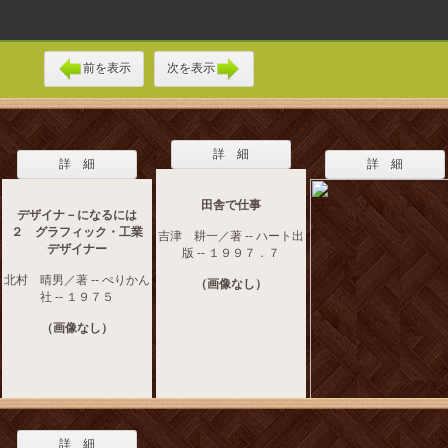
前を表示
次を表示
詳 細
詳 細
詳 細
田舎で仕事
デザイナ－になるには
２ グラフィック・工業
吉津 耕一／著 -- ハート出
デザイナー
版 -- １９９７．７
北村 晴男／著 -- ぺりかん
（画像なし）
社 -- １９７５
（画像なし）
詳 細