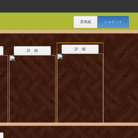
背表紙
ジャケット
詳 細
詳 細