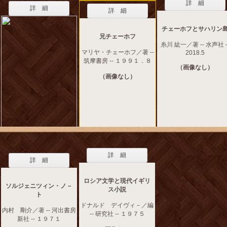
詳 細
詳 細
詳 細
チェーホフとサハリン
兄チェーホフ
糸川 紘一／著 -- 水声社 -
マリヤ・チェーホフ／著 --
2018.5
筑摩書房 -- １９９１．８
（画像なし）
（画像なし）
詳 細
詳 細
ロシア文学と現代イギリ
ソルジェニツィン・ノ－
ス小説
ト
ドナルド デイヴィ－／編
内村 剛介／著 -- 河出書房
-- 研究社 -- １９７５
新社 -- １９７１