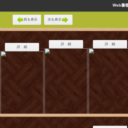
Web
前を表示
次を表示
詳 細
詳 細
詳 細