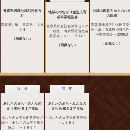
青森県過疎地域活性化方
地域の教育力向上のた
地域のつながり創造人育
針
の取組
成事業報告書
青森県／編 -- 青森県 -- １９
青森県地域活性化推進委
青森県総合社会教育センタ
９４
会／編 -- 青森県地域活
ー／編集 -- 青森県総合社会
推進委員会 -- 2009.3
教育センター -- 2014.2
（画像なし）
（画像なし）
（画像なし）
詳 細
詳 細
あしたのまち・みんなの
あしたのまち・みんなの
まち 昭和６１年度版
まち 昭和６２年度版
あしたの日本を創る協会／
-- あしたの日本を創る協会 -
編 -- ［あしたの日本を創る
- １９８８
協会］ -- １９８７