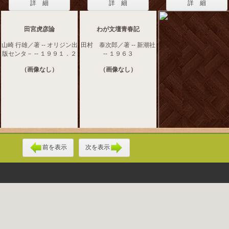
詳 細
詳 細
詳 細
田宮虎彦論
わが文壇青春記
山崎 行雄／著 -- オリジン出
田村 泰次郎／著 -- 新潮社
版センタ－ -- １９９１．２
-- １９６３
（画像なし）
（画像なし）
前を表示
次を表示