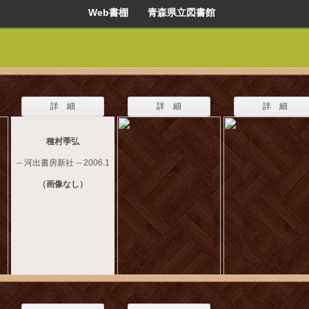
Web書棚 青森県立図書館
詳 細
詳 細
詳 細
種村季弘
-- 河出書房新社 -- 2006.1
（画像なし）