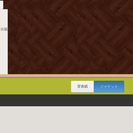
ス出版
背表紙
ジャケット