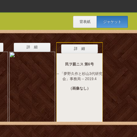
背表紙
ジャケット
詳 細
詳 細
民ヲ親ニス 第6号
-- 「夢野久作と杉山3代研究
会」事務局 -- 2019.4
（画像なし）