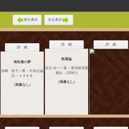
前を表示
次を表示
詳 細
詳 細
詳 細
執筆論
倚松庵の夢
谷沢 永一／著 -- 東洋経済新
谷崎 松子／著 -- 中央公論
報社 -- 2006.5
社 -- １９６８
（画像なし）
（画像なし）