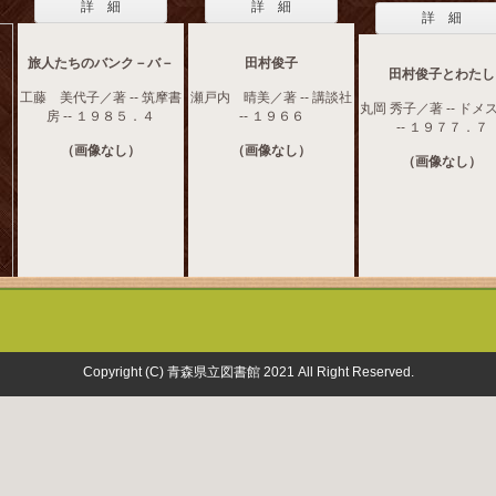
詳 細
詳 細
詳 細
旅人たちのバンク－バ－
田村俊子
田村俊子とわたし
工藤 美代子／著 -- 筑摩書
瀬戸内 晴美／著 -- 講談社
丸岡 秀子／著 -- ドメ
房 -- １９８５．４
-- １９６６
-- １９７７．７
（画像なし）
（画像なし）
（画像なし）
Copyright (C) 青森県立図書館 2021 All Right Reserved.