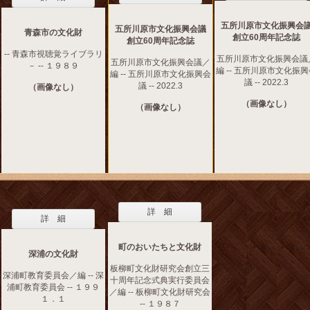
五所川原市文化振興会
五所川原市文化振興会議
青森市の文化財
創立60周年記念誌
創立60周年記念誌
-- 青森市視聴覚ライブラリ
五所川原市文化振興会議
五所川原市文化振興会議／
－ -- １９８９
編 -- 五所川原市文化振
編 -- 五所川原市文化振興会
議 -- 2022.3
議 -- 2022.3
（画像なし）
（画像なし）
（画像なし）
詳 細
詳 細
町のおいたちと文化財
深浦の文化財
板柳町文化財研究会創立三
深浦町教育委員会／編 -- 深
十周年記念式典実行委員会
浦町教育委員会 -- １９９
／編 -- 板柳町文化財研究会
１．１
-- １９８７