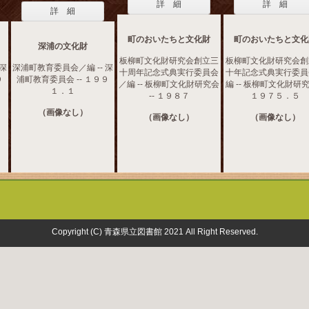
詳 細
詳 細
詳 細
町のおいたちと文化財
町のおいたちと文化
深浦の文化財
板柳町文化財研究会創立三
板柳町文化財研究会創
 深
深浦町教育委員会／編 -- 深
十周年記念式典実行委員会
十年記念式典実行委員
９
浦町教育委員会 -- １９９
／編 -- 板柳町文化財研究会
編 -- 板柳町文化財研究会
１．１
-- １９８７
１９７５．５
（画像なし）
（画像なし）
（画像なし）
Copyright (C) 青森県立図書館 2021 All Right Reserved.