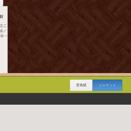
財
立二
会／
 --
背表紙
ジャケット