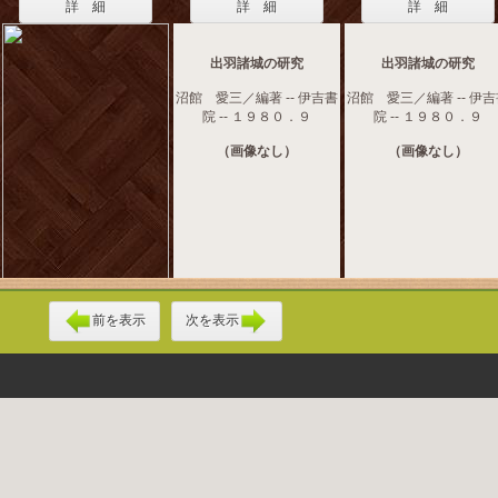
詳 細
詳 細
詳 細
出羽諸城の研究
出羽諸城の研究
沼館 愛三／編著 -- 伊吉書
沼館 愛三／編著 -- 伊
院 -- １９８０．９
院 -- １９８０．９
（画像なし）
（画像なし）
前を表示
次を表示