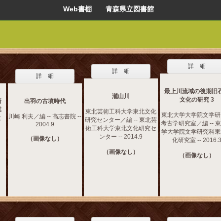
Web書棚 青森県立図書館
詳 細
詳 細
詳 細
最上川流域の後期旧
瀧山川
文化の研究 3
済
出羽の古墳時代
業
東北芸術工科大学東北文化
東北大学大学院文学研
川崎 利夫／編 -- 高志書院 --
と
研究センター／編 -- 東北芸
考古学研究室／編 -- 
2004.9
術工科大学東北文化研究セ
学大学院文学研究科東
ンター -- 2014.9
（画像なし）
化研究室 -- 2016.
嶋
（画像なし）
（画像なし）