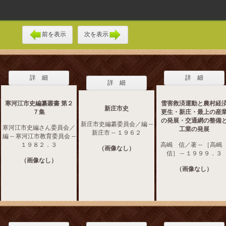
前を表示
次を表示
詳 細
詳 細
詳 細
寒河江市史編纂叢書 第２
雪害救済運動と農村経
新庄市史
７集
更生・新庄・最上の産
の発展・交通網の整備
新庄市史編纂委員会／編 --
寒河江市史編さん委員会／
工業の発展
新庄市 -- １９６２
編 -- 寒河江市教育委員会 --
１９８２．３
高嶋 信／著 -- ［高
（画像なし）
信］ -- １９９９．３
（画像なし）
（画像なし）