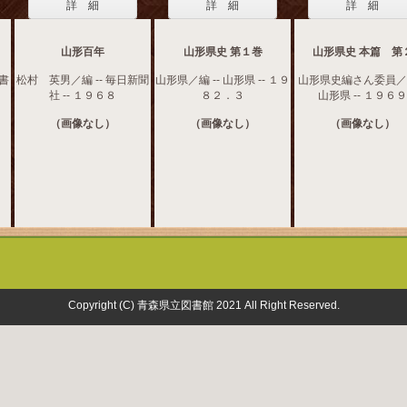
詳 細
詳 細
詳 細
山形百年
山形県史 第１巻
山形県史 本篇 第
吉書
松村 英男／編 -- 毎日新聞
山形県／編 -- 山形県 -- １９
山形県史編さん委員／編
社 -- １９６８
８２．３
山形県 -- １９６９
（画像なし）
（画像なし）
（画像なし）
Copyright (C) 青森県立図書館 2021 All Right Reserved.