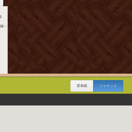
２
 --
背表紙
ジャケット