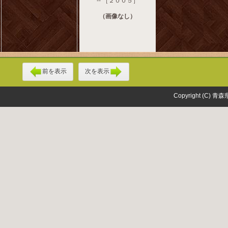
-- ［２００５］
（画像なし）
前を表示
次を表示
Copyright (C) 青森