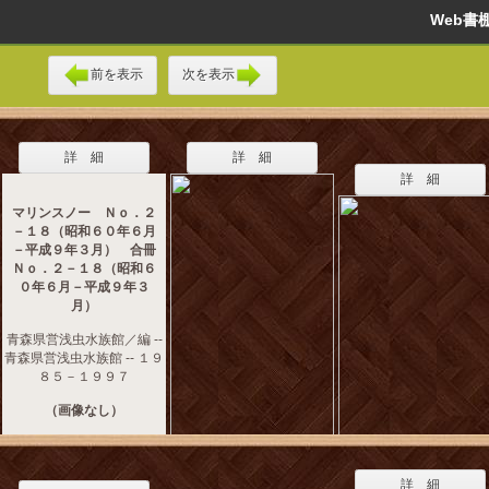
Web
前を表示
次を表示
詳 細
詳 細
詳 細
マリンスノー Ｎｏ．２
－１８（昭和６０年６月
－平成９年３月） 合冊
Ｎｏ．２－１８（昭和６
０年６月－平成９年３
月）
青森県営浅虫水族館／編 --
青森県営浅虫水族館 -- １９
８５－１９９７
（画像なし）
詳 細