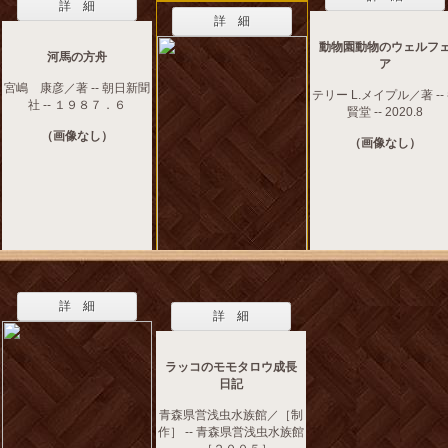
詳 細
詳 細
動物園動物のウェルフ
河馬の方舟
ア
宮嶋 康彦／著 -- 朝日新聞
テリー L.メイプル／著 --
社 -- １９８７．６
賢堂 -- 2020.8
（画像なし）
（画像なし）
詳 細
詳 細
ラッコのモモタロウ成長
日記
青森県営浅虫水族館／［制
作］ -- 青森県営浅虫水族館