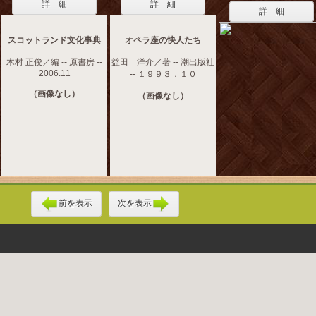
詳 細
詳 細
詳 細
スコットランド文化事典
オペラ座の快人たち
木村 正俊／編 -- 原書房 --
益田 洋介／著 -- 潮出版社
2006.11
-- １９９３．１０
（画像なし）
（画像なし）
前を表示
次を表示