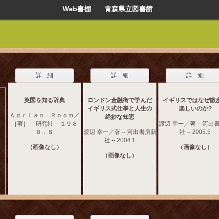
Web書棚 青森県立図書館
詳 細
詳 細
詳 細
英国を知る辞典
ロンドン金融街で学んだ
イギリスではなぜ散
イギリス式仕事と人生の
楽しいのか?
Ａｄｒｉａｎ Ｒｏｏｍ／
絶妙な知恵
［著］ -- 研究社 -- １９８
渡辺 幸一／著 -- 河出
８．８
渡辺 幸一／著 -- 河出書房新
社 -- 2005.5
社 -- 2004.1
（画像なし）
（画像なし）
（画像なし）