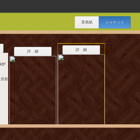
背表紙
ジャケット
詳 細
詳 細
歩が
書房新