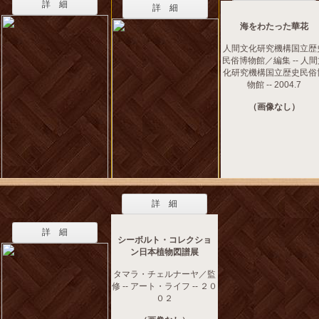
詳 細
詳 細
海をわたった華花
人間文化研究機構国立歴
民俗博物館／編集 -- 人
化研究機構国立歴史民俗
物館 -- 2004.7
（画像なし）
詳 細
詳 細
シーボルト・コレクショ
ン日本植物図譜展
タマラ・チェルナーヤ／監
修 -- アート・ライフ -- ２０
０２