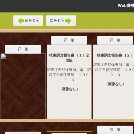
Web
前を表示
次を表示
詳 細
詳 細
詳 細
植生調査報告書 ［１］全
植生調査報告書 ［２］
国版
環境庁自然保護局／編 --
環境庁自然保護局／編 -- 環
境庁自然保護局 -- １９
境庁自然保護局 -- １９９
９．３
９．３
（画像なし）
（画像なし）
詳 細