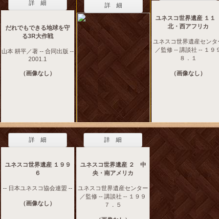
詳 細
詳 細
ユネスコ世界遺産 １
北・西アフリカ
だれでもできる地球を守
る3R大作戦
ユネスコ世界遺産センタ
／監修 -- 講談社 -- １９
山本 耕平／著 -- 合同出版 --
８．１
2001.1
（画像なし）
（画像なし）
詳 細
詳 細
ユネスコ世界遺産 １９９
ユネスコ世界遺産 ２ 中
６
央・南アメリカ
-- 日本ユネスコ協会連盟 --
ユネスコ世界遺産センター
／監修 -- 講談社 -- １９９
（画像なし）
７．５