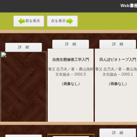
Web
前を表示
次を表示
詳 細
詳 細
詳 細
自然生態修復工学入門
田んぼビオトープ入門
養父 志乃夫／著 -- 農山漁村
養父 志乃夫／著 -- 農山
文化協会 -- 2002.5
文化協会 -- 2005.1
（画像なし）
（画像なし）
詳 細