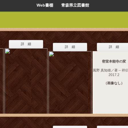
Web書棚 青森県立図書館
詳 細
詳 細
詳 細
密室本能寺の変
風野 真知雄／著 -- 祥伝
2017.2
（画像なし）