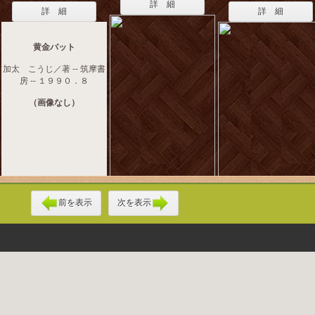
詳 細
詳 細
詳 細
黄金バット
加太 こうじ／著 -- 筑摩書
房 -- １９９０．８
（画像なし）
前を表示
次を表示