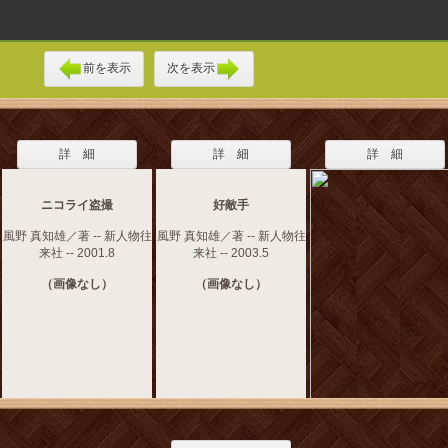
前を表示
次を表示
詳 細
詳 細
詳 細
ニコライ盗撮
好敵手
風野 真知雄／著 -- 新人物往
風野 真知雄／著 -- 新人物往
来社 -- 2001.8
来社 -- 2003.5
（画像なし）
（画像なし）