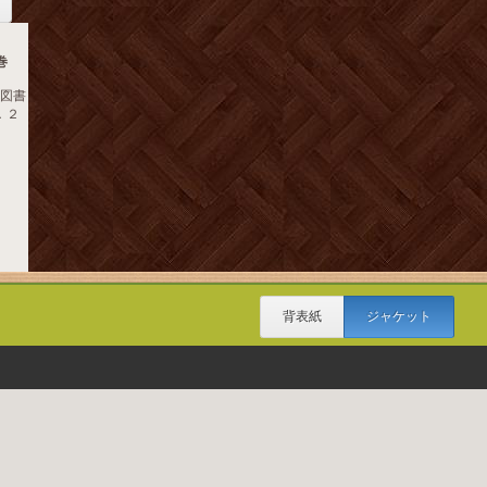
巻
本図書
．２
背表紙
ジャケット