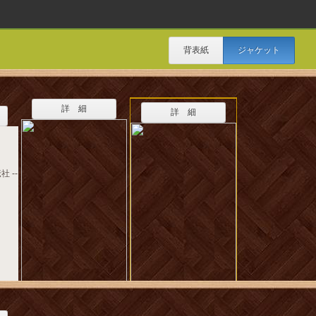
背表紙
ジャケット
詳 細
詳 細
社 --