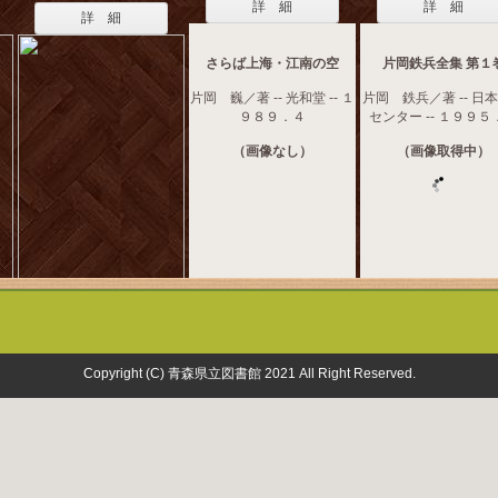
詳 細
詳 細
詳 細
さらば上海・江南の空
片岡鉄兵全集 第１
片岡 巍／著 -- 光和堂 -- １
片岡 鉄兵／著 -- 日
９８９．４
センター -- １９９５
（画像なし）
（画像取得中）
Copyright (C) 青森県立図書館 2021 All Right Reserved.