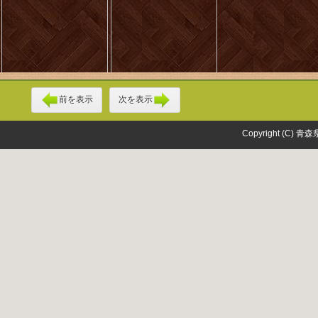
前を表示
次を表示
Copyright (C) 青森