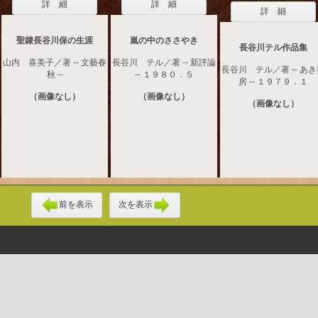
詳 細
詳 細
詳 細
聖隷長谷川保の生涯
嵐の中のささやき
長谷川テル作品集
山内 喜美子／著 -- 文藝春
長谷川 テル／著 -- 新評論
長谷川 テル／著 -- あ
秋 --
-- １９８０．５
房 -- １９７９．１
（画像なし）
（画像なし）
（画像なし）
前を表示
次を表示