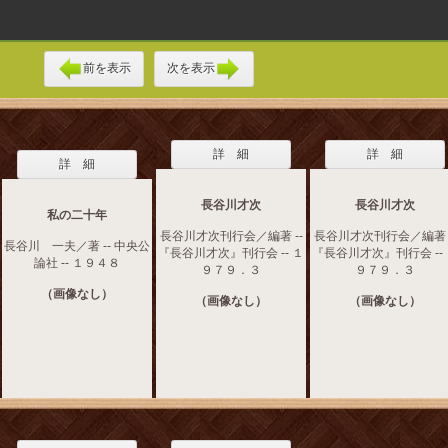
前を表示
次を表示
詳 細
詳 細
詳 細
長谷川才次
長谷川才次
私の二十年
長谷川才次刊行会／編著 --
長谷川才次刊行会／編著 -
長谷川 一夫／著 -- 中央公
『長谷川才次』刊行会 -- １
『長谷川才次』刊行会 --
論社 -- １９４８
９７９．３
９７９．３
（画像なし）
（画像なし）
（画像なし）