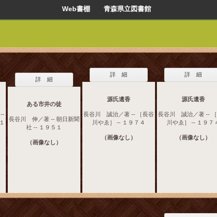
Web書棚 青森県立図書館
詳 細
詳 細
詳 細
源氏遺香
源氏遺香
ある市井の徒
-
長谷川 誠治／著 -- ［長谷
長谷川 誠治／著 -- 
長谷川 伸／著 -- 朝日新聞
 １
川やゑ］ -- １９７４
川やゑ］ -- １９７
社 -- １９５１
（画像なし）
（画像なし）
（画像なし）