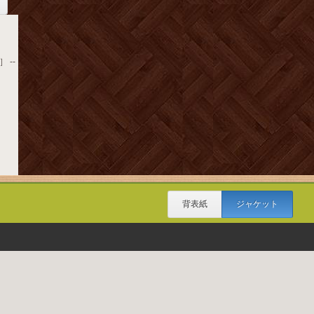
 --
背表紙
ジャケット