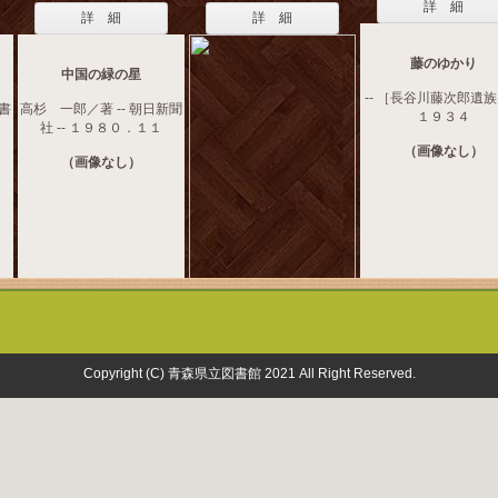
詳 細
詳 細
詳 細
藤のゆかり
中国の緑の星
-- ［長谷川藤次郎遺族］
き書
高杉 一郎／著 -- 朝日新聞
１９３４
社 -- １９８０．１１
（画像なし）
（画像なし）
Copyright (C) 青森県立図書館 2021 All Right Reserved.