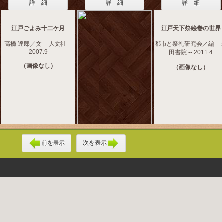
詳 細
詳 細
詳 細
江戸ごよみ十二ケ月
江戸天下祭絵巻の世界
高橋 達郎／文 -- 人文社 --
都市と祭礼研究会／編 --
2007.9
田書院 -- 2011.4
（画像なし）
（画像なし）
前を表示
次を表示