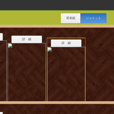
背表紙
ジャケット
詳 細
詳 細