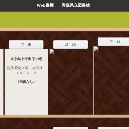
Web書棚 青森県立図書館
詳 細
詳 細
詳 細
東京年中行事 下の巻
-
若月 紫蘭／著 -- 大空社 --
１９９２．２
（画像なし）