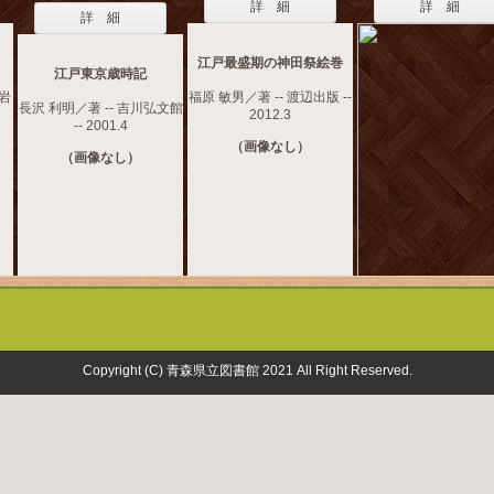
詳 細
詳 細
詳 細
江戸最盛期の神田祭絵巻
江戸東京歳時記
 岩
福原 敏男／著 -- 渡辺出版 --
長沢 利明／著 -- 吉川弘文館
2012.3
-- 2001.4
（画像なし）
（画像なし）
Copyright (C) 青森県立図書館 2021 All Right Reserved.