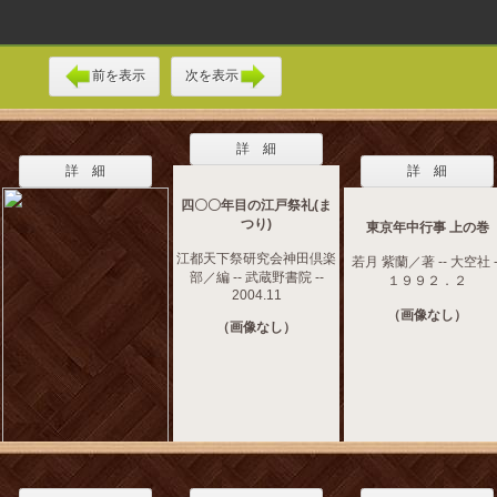
前を表示
次を表示
詳 細
詳 細
詳 細
四〇〇年目の江戸祭礼(ま
つり)
東京年中行事 上の巻
江都天下祭研究会神田倶楽
若月 紫蘭／著 -- 大空社 -
部／編 -- 武蔵野書院 --
１９９２．２
2004.11
（画像なし）
（画像なし）