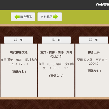
Web
前を表示
次を表示
詳 細
詳 細
詳 細
現代書翰文選
通知・挨拶・招待・案内
書き上手
のはがき
窪田 通治／編著 -- 岡村書店
栗田 亘／著 -- 五月書房 -
2004.9
-- １９３７．４
蔵田 礼一／編著 -- 文研出
版 -- １９８０．１１
（画像なし）
（画像なし）
（画像なし）