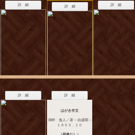
詳 細
詳 細
詳 細
詳 細
詳 細
はがき作文
湖畔 逸人／著 -- 由盛閣 --
１９０３．１０
（画像なし）