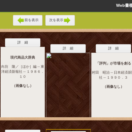
Web
前を表示
次を表示
詳 細
詳 細
詳 細
現代商品大辞典
「評判」が市場を創る
向坊 隆／［ほか］編 -- 東
洋経済新報社 -- １９８６．
村田 昭治 -- 日本経済
１０
社 -- １９９０．３
（画像なし）
（画像なし）