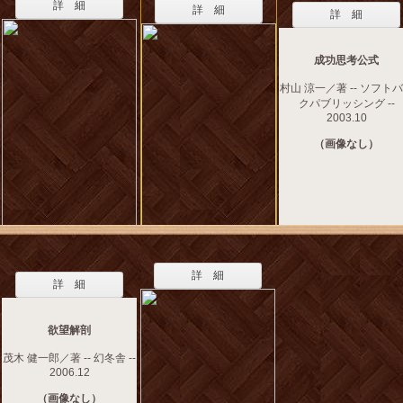
詳 細
詳 細
詳 細
成功思考公式
村山 涼一／著 -- ソフト
クパブリッシング --
2003.10
（画像なし）
詳 細
詳 細
欲望解剖
茂木 健一郎／著 -- 幻冬舎 --
2006.12
（画像なし）