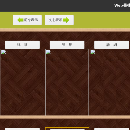
Web
前を表示
次を表示
詳 細
詳 細
詳 細