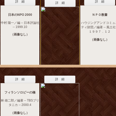
詳 細
詳 細
詳 細
日本のNPO 2000
ＮＰＯ教書
中村 陽一／編 -- 日本評論社
ハウジングアンドコミュ
-- 1999.10
ティ財団／編著 -- 風土社 
１９９７．１２
（画像なし）
（画像なし）
詳 細
詳 細
フィランソロピーの橋
林 雄二郎／編著 -- TBSブリ
タニカ -- 2000.4
（画像なし）