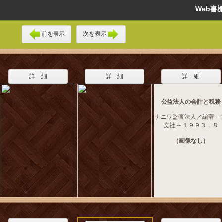
Web
前を表示
次を表示
詳 細
詳 細
詳 細
公益法人の会計と税務
ナニワ監査法人／編著 --
文社 -- １９９３．８
（画像なし）