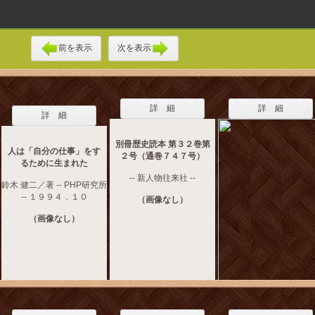
前を表示
次を表示
詳 細
詳 細
詳 細
別冊歴史読本 第３２巻第
人は「自分の仕事」をす
２号（通巻７４７号）
るために生まれた
-- 新人物往来社 --
鈴木 健二／著 -- PHP研究所
-- １９９４．１０
（画像なし）
（画像なし）