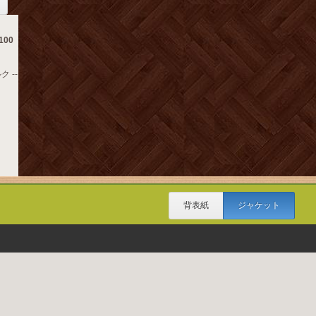
100
ク --
背表紙
ジャケット