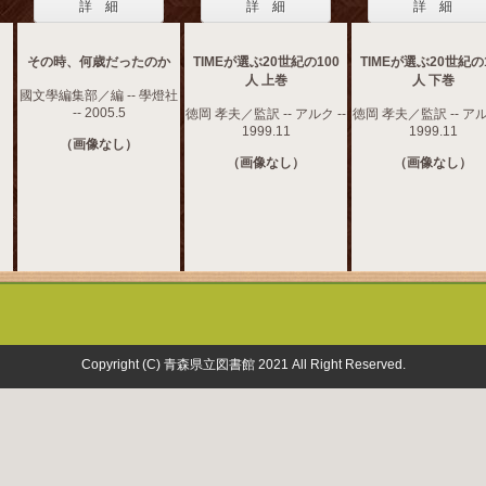
詳 細
詳 細
詳 細
その時、何歳だったのか
TIMEが選ぶ20世紀の100
TIMEが選ぶ20世紀の
人 上巻
人 下巻
國文學編集部／編 -- 學燈社
-- 2005.5
徳岡 孝夫／監訳 -- アルク --
徳岡 孝夫／監訳 -- アル
1999.11
1999.11
（画像なし）
（画像なし）
（画像なし）
Copyright (C) 青森県立図書館 2021 All Right Reserved.