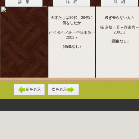
詳 細
詳 細
詳 細
天才たちは10代、20代に
過ぎ去らない人々
何をしたか
徐 京植／著 -- 影書房 --
2001.1
芹沢 俊介／著 -- 中経出版 --
2002.7
（画像なし）
（画像なし）
前を表示
次を表示