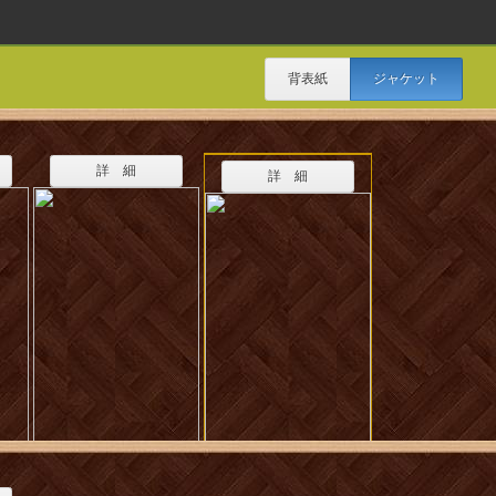
背表紙
ジャケット
詳 細
詳 細