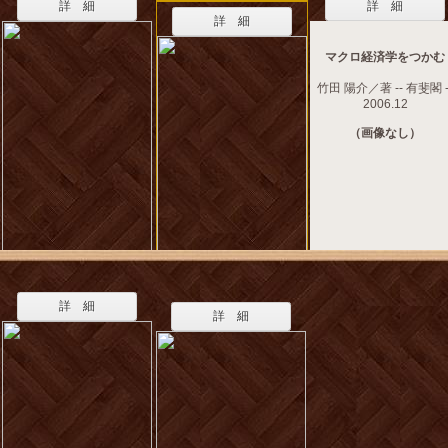
詳 細
詳 細
詳 細
マクロ経済学をつかむ
竹田 陽介／著 -- 有斐閣 -
2006.12
（画像なし）
詳 細
詳 細