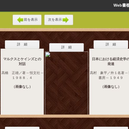
Web
前を表示
次を表示
詳 細
詳 細
詳 細
マルクスとケインズとの
日本における経済史学
対話
発達
高橋 正雄／著 -- 恒文社 --
高村 象平／外１名著 --
１９８８．４
書房 -- １９４９
（画像なし）
（画像なし）