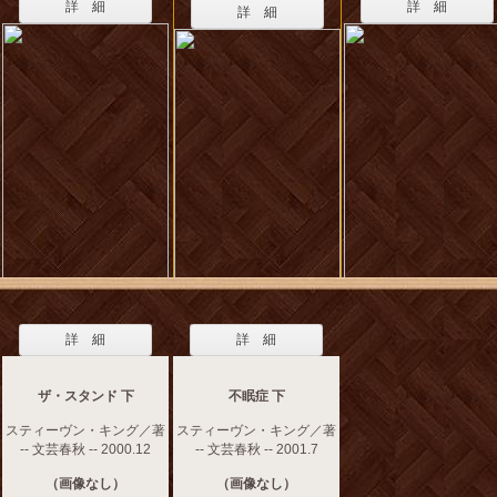
詳 細
詳 細
詳 細
詳 細
詳 細
ザ・スタンド 下
不眠症 下
スティーヴン・キング／著
スティーヴン・キング／著
-- 文芸春秋 -- 2000.12
-- 文芸春秋 -- 2001.7
（画像なし）
（画像なし）