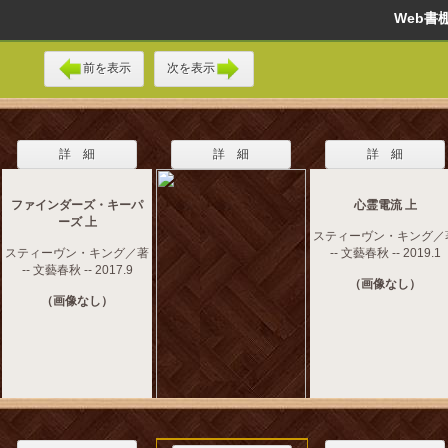
Web
前を表示
次を表示
詳 細
詳 細
詳 細
ファインダーズ・キーパ
心霊電流 上
ーズ 上
スティーヴン・キング／
スティーヴン・キング／著
-- 文藝春秋 -- 2019.1
-- 文藝春秋 -- 2017.9
（画像なし）
（画像なし）