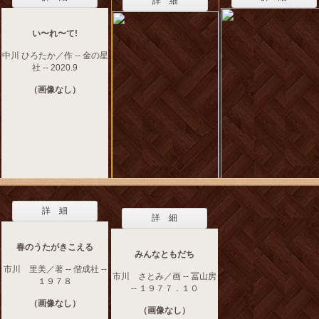
詳 細
い〜れ〜て!
中川 ひろたか／作 -- 金の星
社 -- 2020.9
（画像なし）
詳 細
詳 細
春のうたがきこえる
みんなともだち
市川 里美／著 -- 偕成社 --
市川 さとみ／画 -- 冨山房
１９７８
-- １９７７．１０
（画像なし）
（画像なし）