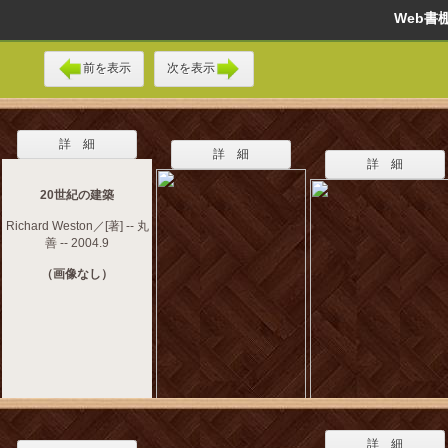
Web
前を表示
次を表示
詳 細
詳 細
詳 細
20世紀の建築
Richard Weston／[著] -- 丸
善 -- 2004.9
（画像なし）
詳 細