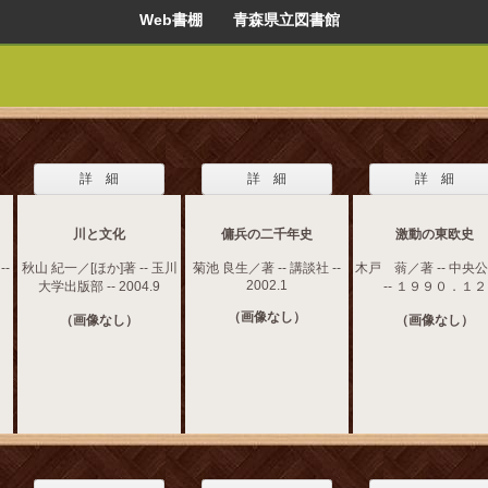
Web書棚 青森県立図書館
詳 細
詳 細
詳 細
川と文化
傭兵の二千年史
激動の東欧史
-
秋山 紀一／[ほか]著 -- 玉川
菊池 良生／著 -- 講談社 --
木戸 蓊／著 -- 中央
2002.1
大学出版部 -- 2004.9
-- １９９０．１２
（画像なし）
（画像なし）
（画像なし）