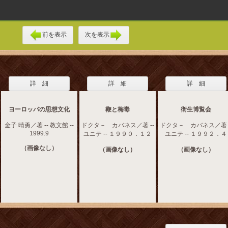
前を表示
次を表示
詳 細
詳 細
詳 細
ヨーロッパの思想文化
鞭と梅毒
衛生博覧会
金子 晴勇／著 -- 教文館 --
ドクタ－ カバネス／著 --
ドクタ－ カバネス／著 -
1999.9
ユニテ -- １９９０．１２
ユニテ -- １９９２．４
（画像なし）
（画像なし）
（画像なし）