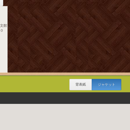
同文館
１０
背表紙
ジャケット