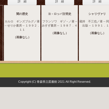
詳 細
詳 細
詳 細
闇の歴史
ヨ－ロッパ文明史
シャリヴァリ
カルロ ギンズブルグ／著
フランソワ ギゾ－／著 --
蔵持 不三也／著 -- 
-- せりか書房 -- １９９２．
みすず書房 -- １９８７．４
出版 -- １９９１．
１１
（画像なし）
（画像なし）
（画像なし）
Copyright (C) 青森県立図書館 2021 All Right Reserved.