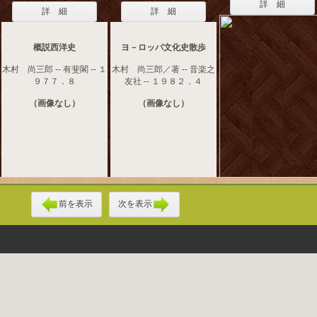
詳 細
詳 細
詳 細
概説西洋史
ヨ－ロッパ文化史散歩
木村 尚三郎 -- 有斐閣 -- １
木村 尚三郎／著 -- 音楽之
９７７．８
友社 -- １９８２．４
（画像なし）
（画像なし）
前を表示
次を表示