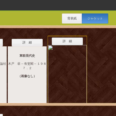
背表紙
ジャケット
詳 細
詳 細
東欧現代史
公論社
木戸 蓊 -- 有斐閣 -- １９８
７．２
（画像なし）