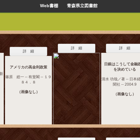
Web書棚 青森県立図書館
詳 細
詳 細
詳 細
日銀はこうして金融
アメリカの高金利政策
を決めている
済新
篠原 総一 -- 有斐閣 -- １９
清水 功哉／著 -- 日本
８４．８
聞社 -- 2004.9
（画像なし）
（画像なし）