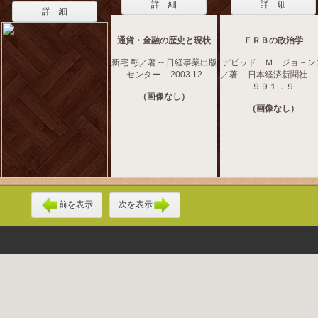
詳 細
詳 細
詳 細
通貨・金融の歴史と現状
ＦＲＢの政治学
新宅 彰／著 -- 日経事業出版
デビッド Ｍ ジョ－ン
センター -- 2003.12
／著 -- 日本経済新聞社 --
９９１．９
（画像なし）
（画像なし）
前を表示
次を表示