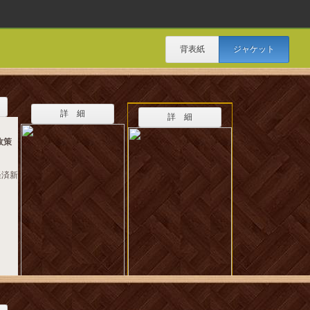
背表紙
ジャケット
詳 細
詳 細
政策
経済新