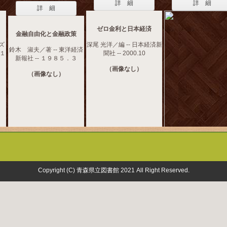
詳 細
詳 細
詳 細
ゼロ金利と日本経済
金融自由化と金融政策
ズ
深尾 光洋／編 -- 日本経済新
鈴木 淑夫／著 -- 東洋経済
 １
聞社 -- 2000.10
新報社 -- １９８５．３
（画像なし）
（画像なし）
Copyright (C) 青森県立図書館 2021 All Right Reserved.