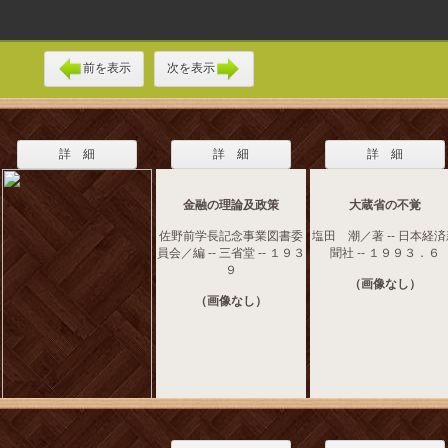
前を表示
次を表示
詳 細
詳 細
詳 細
金融の理論及政策
大蔵省の不覚
佐野前学長記念事業図書委
塩田 潮／著 -- 日本経
員会／編 -- 三省堂 -- １９３
聞社 -- １９９３．６
９
（画像なし）
（画像なし）