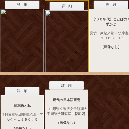
詳 細
詳 細
詳 細
〈’６０年代〉ことばの
ずかご
見坊 豪紀／著 -- 筑摩
-- １９８３．１１
（画像なし）
詳 細
詳 細
現代の日本語研究
日本語と私
-- 山形県立米沢女子短期大
学国語学研究室 -- [2012]-
月刊日本語編集部／編 -- ア
ルク -- １９９０．５
（画像なし）
（画像なし）