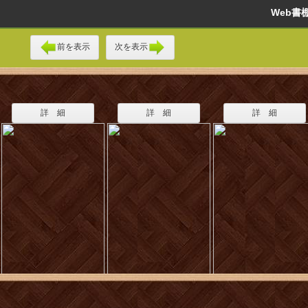
Web
前を表示
次を表示
詳 細
詳 細
詳 細