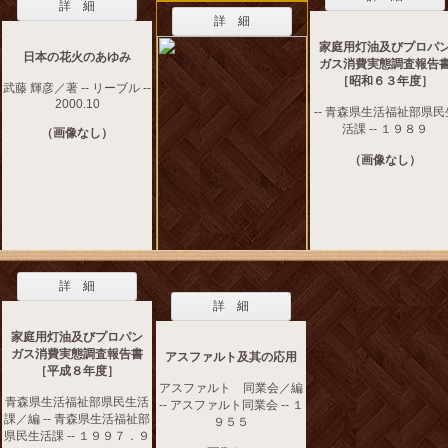
詳 細
詳 細
家庭用灯油及びプロパ
日本の花火のあゆみ
ガス消費実態調査報告
［昭和６３年度］
武藤 輝彦／著 -- リーブル --
2000.10
-- 青森県生活福祉部県民
活課 -- １９８９
（画像なし）
（画像なし）
詳 細
詳 細
家庭用灯油及びプロパン
ガス消費実態調査報告書
アスファルト及其の応用
［平成８年度］
アスファルト 同業会／編
青森県生活福祉部県民生活
-- アスファルト同業会 -- １
課／編 -- 青森県生活福祉部
９５５
県民生活課 -- １９９７．９