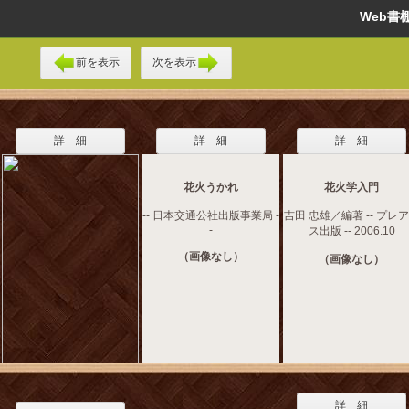
Web
前を表示
次を表示
詳 細
詳 細
詳 細
花火うかれ
花火学入門
-- 日本交通公社出版事業局 -
吉田 忠雄／編著 -- プレ
-
ス出版 -- 2006.10
（画像なし）
（画像なし）
詳 細