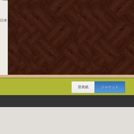
大日本
背表紙
ジャケット