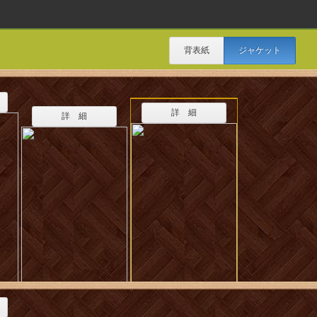
背表紙
ジャケット
詳 細
詳 細