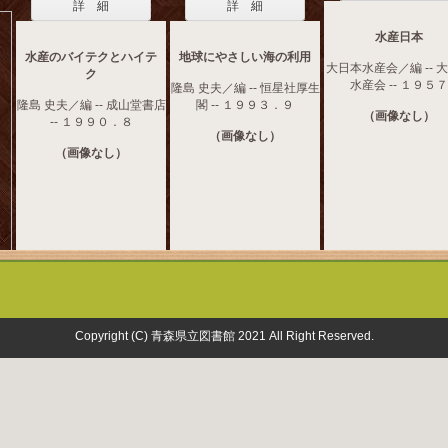
詳 細
詳 細
水産日本
水産のバイテクとハイテ
地球にやさしい海の利用
大日本水産会／編 -- 
ク
水産会 -- １９５７
隆島 史夫／編 -- 恒星社厚生
隆島 史夫／編 -- 成山堂書店
閣 -- １９９３．９
（画像なし）
-- １９９０．８
（画像なし）
（画像なし）
Copyright (C) 青森県立図書館 2021 All Right Reserved.