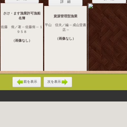
詳 細
さけ・ます漁業許可漁船
資源管理型漁業
名簿
平山 信夫／編 -- 成山堂書
佐藤 侑／著 -- 佐藤侑 -- １
店 --
９５８
（画像なし）
（画像なし）
前を表示
次を表示