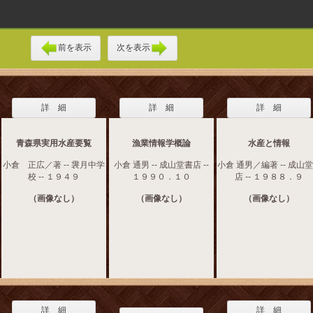
前を表示
次を表示
詳 細
詳 細
詳 細
青森県実用水産要覧
漁業情報学概論
水産と情報
小倉 正広／著 -- 袰月中学
小倉 通男 -- 成山堂書店 --
小倉 通男／編著 -- 成山
校 -- １９４９
１９９０．１０
店 -- １９８８．９
（画像なし）
（画像なし）
（画像なし）
詳 細
詳 細