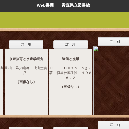
Web書棚 青森県立図書館
詳 細
詳 細
詳 細
水産教育と水産学研究
気候と漁業
堂書
影山 昇／編著 -- 成山堂書
Ｄ Ｈ Ｃｕｓｈｉｎｇ／
店 --
著 -- 恒星社厚生閣 -- １９８
６．２
（画像なし）
（画像なし）
詳 細