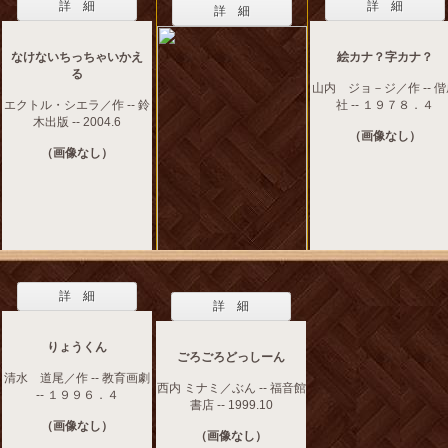
詳 細
詳 細
詳 細
なけないちっちゃいかえ
絵カナ？字カナ？
る
山内 ジョ－ジ／作 -- 
エクトル・シエラ／作 -- 鈴
社 -- １９７８．４
木出版 -- 2004.6
（画像なし）
（画像なし）
詳 細
詳 細
りょうくん
ごろごろどっしーん
清水 道尾／作 -- 教育画劇
西内 ミナミ／ぶん -- 福音館
-- １９９６．４
書店 -- 1999.10
（画像なし）
（画像なし）