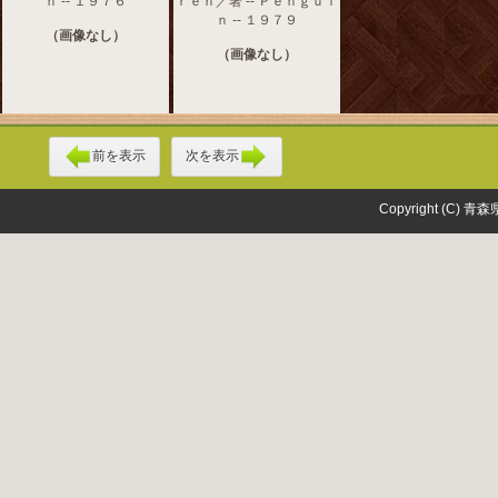
ｎ -- １９７６
ｒｅｎ／著 -- Ｐｅｎｇｕｉ
ｎ -- １９７９
（画像なし）
（画像なし）
前を表示
次を表示
Copyright (C) 青森