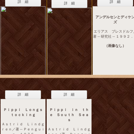
詳 細
詳 細
詳 細
アンデルセンとディケ
ズ
エリアス ブレスドルフ
著 -- 研究社 -- １９９２
（画像なし）
詳 細
詳 細
Ｐｉｐｐｉ Ｌｏｎｇｓ
Ｐｉｐｐｉ ｉｎ ｔｈ
ｔｏｃｋｉｎｇ
ｅ Ｓｏｕｔｈ Ｓｅａ
ｓ
Ａｓｔｒｉｄ Ｌｉｎｄｇ
ｒｅｎ／著 -- Ｐｅｎｇｕｉ
Ａｓｔｒｉｄ Ｌｉｎｄｇ