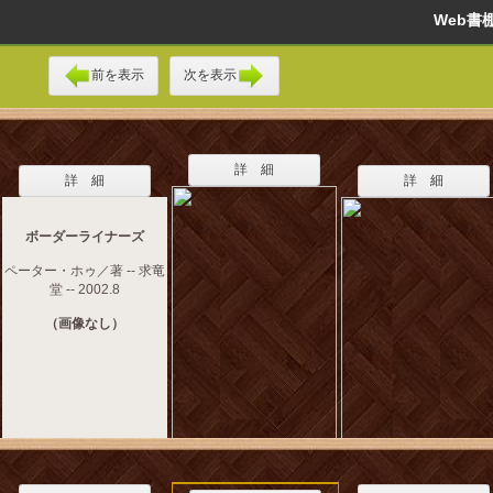
Web
前を表示
次を表示
詳 細
詳 細
詳 細
ボーダーライナーズ
ペーター・ホゥ／著 -- 求竜
堂 -- 2002.8
（画像なし）