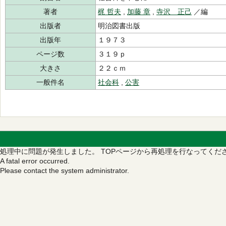
著者
梶 哲夫
,
加藤 章
,
寺沢 正己
／編
出版者
明治図書出版
出版年
１９７３
ページ数
３１９ｐ
大きさ
２２ｃｍ
一般件名
社会科
,
公害
処理中に問題が発生しました。
TOPページから再処理を行なってくだ
A fatal error occurred.
Please contact the system administrator.