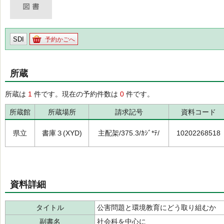
SDI
予約かごへ
所蔵
所蔵は
1
件です。現在の予約件数は
0
件です。
所蔵館
所蔵場所
請求記号
資料コード
県立
書庫３(XYD)
主配架/375.3/ｶｼﾞ*ﾃ/
10202268518
資料詳細
タイトル
公害問題と環境教育にどう取り組むか
副書名
社会科を中心に