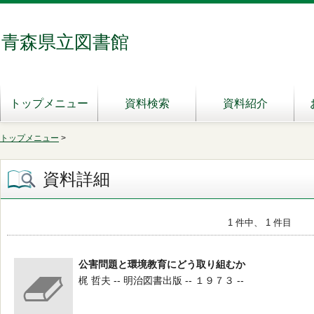
青森県立図書館
トップメニュー
資料検索
資料紹介
トップメニュー
>
資料詳細
1 件中、 1 件目
公害問題と環境教育にどう取り組むか
梶 哲夫 -- 明治図書出版 -- １９７３ --